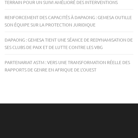
TERRAIN POUR UN SUIVI AMÉLIORÉ DES INTERVENTIONS
RENFORCEMENT DES CAPACITÉS À DAPAONG : GEMESA OUTILLE
SON ÉQUIPE SUR LA PROTECTION JURIDIQUE
DAPAONG : GEMESA TIENT UNE SÉANCE DE REDYNAMISATION DE
SES CLUBS DE PAIX ET DE LUTTE CONTRE LES VBG
PARTENARIAT ASTM : VERS UNE TRANSFORMATION RÉELLE DES
RAPPORTS DE GENRE EN AFRIQUE DE L’OUEST