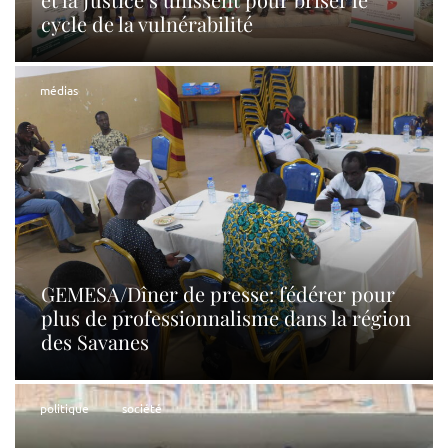
cycle de la vulnérabilité
médias
GEMESA/Dîner de presse: fédérer pour
plus de professionnalisme dans la région
des Savanes
politique
société