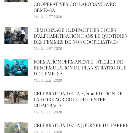
COOPERATIVES COLLABORANT AVEC
GEME-SA
16 JUILLET 2020
TEMOIGNAGE : L’IMPACT DES COURS
D’ALPHABETISATION DANS LE QUOTIDIEN
DES FEMMES DE NOS COOPERATIVES
16 JUILLET 2020
FORMATION PERMANENTE : ATELIER DE
REFORMULATION DU PLAN STRATEGIQUE
DE GEME-SA
16 JUILLET 2020
CELEBRATION DE LA 25ème ÉDITION DE
LA FOIRE AGRICOLE DU CENTRE
CIDAP/BAGA
16 JUILLET 2020
CÉLÉBRATION DE LA JOURNÉE DE L’ARBRE
16 JUILLET 2020