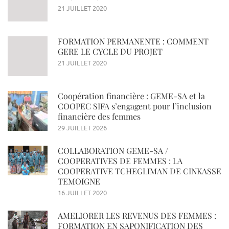
21 JUILLET 2020
FORMATION PERMANENTE : COMMENT
GERE LE CYCLE DU PROJET
21 JUILLET 2020
Coopération financière : GEME-SA et la
COOPEC SIFA s’engagent pour l’inclusion
financière des femmes
29 JUILLET 2026
COLLABORATION GEME-SA /
COOPERATIVES DE FEMMES : LA
COOPERATIVE TCHEGLIMAN DE CINKASSE
TEMOIGNE
16 JUILLET 2020
AMELIORER LES REVENUS DES FEMMES :
FORMATION EN SAPONIFICATION DES