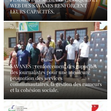
WEB DES SAVANES RENFORCENT
LEURS CAPACITÉS.
médias
SAVANES : renforcement des capacités
des journalistes pour une meilleure
promotion des services
communautaires, la gestion des rumeurs
et la cohésion sociale.
médias
politique
société