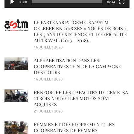
00:00
02:44
LE PARTENARIAT GEME-SA/ASTM
CELEBRE EN 2018 SES « NOCES DE BOIS »,
LES 5 ANS D’EXISTENCE ET D’EFFICACITE
AU TRAVAIL (2013 – 2018).
16 JUILLET 2020
ALPHABETISATION DANS LES
COOPERATIVES : FIN DE LA CAMPAGNE
DES COURS
16 JUILLET 2020
RENFORCER LES CAPACITES DE GEME-SA
: TROIS NOUVELLES MOTOS SONT
ACQUISES
21 JUILLET 2020
FEMMES ET DEVELOPPEMENT : LES
COOPERATIVES DE FEMMES