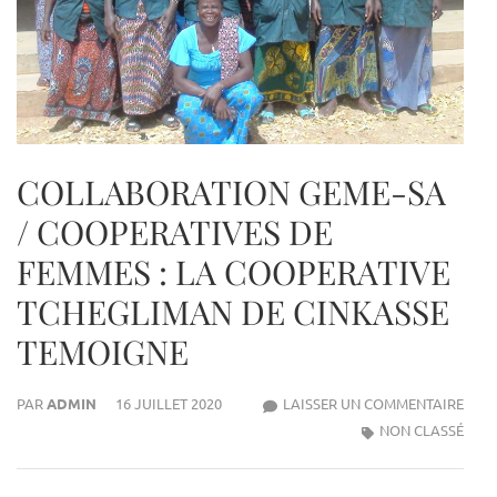
COLLABORATION GEME-SA
/ COOPERATIVES DE
FEMMES : LA COOPERATIVE
TCHEGLIMAN DE CINKASSE
TEMOIGNE
PAR
ADMIN
16 JUILLET 2020
LAISSER UN COMMENTAIRE
COL
NON CLASSÉ
GEM
SA
/