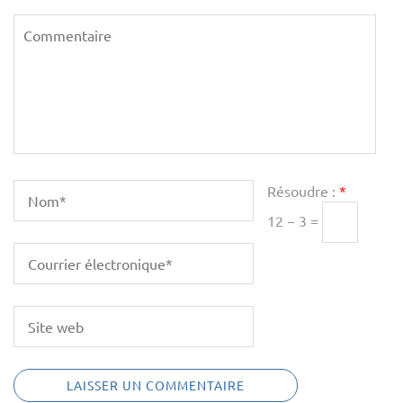
Résoudre :
*
12 − 3 =