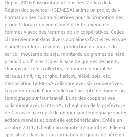
Depuis 2016 l’association « Gens des Médias de la
COO
Région des savanes » (GEMESA) anime un projet de «
DE
Formation des communicatrices pour la promotion des
FEM
produits locaux en vue d’améliorer le revenu des
:
femmes » avec des femmes de six coopératives. Celles-
LA
ci interviennent dans divers domaines d’activités en vue
COO
d’améliorer leurs revenus : production du beurre de
TCH
karité ; moutarde de soja, moutarde de graines de néré,
DE
production d’insecticides à base de graines de neem,
CINK
champs agricoles collectifs, commerce général de
TEM
céréales (mil, riz, sorgho, haricot, niébé, soja, etc.
L’association GEME-SA collabore avec six coopératives.
Les membres de l’une d’elles ont accepté de donner un
témoignage sur leur travail. L’une des coopératives
collaborant avec GEME-SA, Tchégliman de la préfecture
de Cinkassé a accepté de donner son témoignage sur les
actions menées et dont elle est bénéficiaire. Créée en
octobre 2011, Tchégliman compte 32 membres. Elle est
spécialisée dans la transformation de grains de néré en