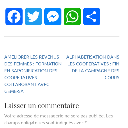
Facebook
Twitter
Messenger
WhatsApp
Partager
Navigation
AMELIORER LES REVENUS
ALPHABETISATION DANS
DES FEMMES : FORMATION
LES COOPERATIVES : FIN
de
EN SAPONIFICATION DES
DE LA CAMPAGNE DES
l’article
COOPERATIVES
COURS
COLLABORANT AVEC
GEME-SA
Laisser un commentaire
Votre adresse de messagerie ne sera pas publiée.
Les
champs obligatoires sont indiqués avec
*