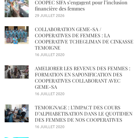
COOPEC SIFA s’engagent pour l’inclusion
financière des femmes
29 JUILLET 2026
COLLABORATION GEME-SA /
COOPERATIVES DE FEMMES : LA
COOPERATIVE TCHEGLIMAN DE CINKASSE
TEMOIGNE
16 JUILLET 2020
AMELIORER LES REVENUS DES FEMMES :
FORMATION EN SAPONIFICATION DES
COOPERATIVES COLLABORANT AVEC
GEME-SA
16 JUILLET 2020
TEMOIGNAGE : L’IMPACT DES COURS
D’ALPHABETISATION DANS LE QUOTIDIEN
DES FEMMES DE NOS COOPERATIVES
16 JUILLET 2020