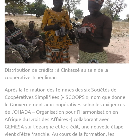
LES
COO
DE
FEM
COL
AVE
GEM
SA
OBT
Distribution de crédits : à Cinkassé au sein de la
DES
coopérative Tchégliman
CRED
POU
Après la formation des femmes des six Sociétés de
LEU
Coopératives Simplifiées (« SCOOPS », nom que donne
AGR
le Gouvernement aux coopératives selon les exigences
de l’OHADA – Organisation pour l’Harmonisation en
Afrique du Droit des Affaires -) collaborant avec
GEMESA sur l’épargne et le crédit, une nouvelle étape
vient d’être franchie. Au cours de la formation, les