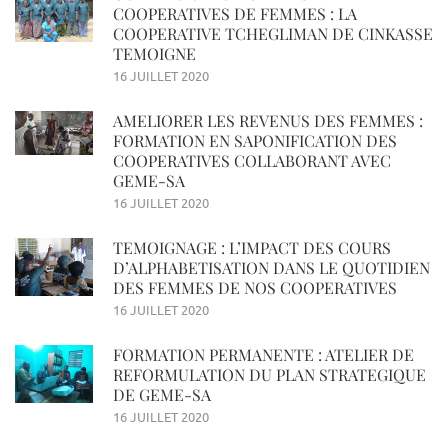
COOPERATIVES DE FEMMES : LA
COOPERATIVE TCHEGLIMAN DE CINKASSE
TEMOIGNE
16 JUILLET 2020
AMELIORER LES REVENUS DES FEMMES :
FORMATION EN SAPONIFICATION DES
COOPERATIVES COLLABORANT AVEC
GEME-SA
16 JUILLET 2020
TEMOIGNAGE : L’IMPACT DES COURS
D’ALPHABETISATION DANS LE QUOTIDIEN
DES FEMMES DE NOS COOPERATIVES
16 JUILLET 2020
FORMATION PERMANENTE : ATELIER DE
REFORMULATION DU PLAN STRATEGIQUE
DE GEME-SA
16 JUILLET 2020